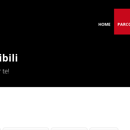
HOME
PARCO
bili
 te!