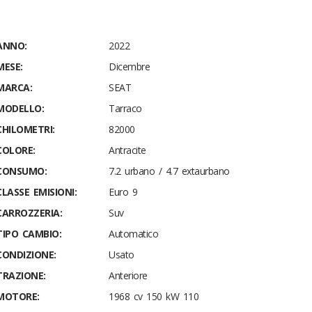
ANNO:
2022
MESE:
Dicembre
MARCA:
SEAT
MODELLO:
Tarraco
CHILOMETRI:
82000
COLORE:
Antracite
CONSUMO:
7.2 urbano / 4.7 extaurbano
CLASSE EMISIONI:
Euro 9
CARROZZERIA:
Suv
TIPO CAMBIO:
Automatico
CONDIZIONE:
Usato
TRAZIONE:
Anteriore
MOTORE:
1968 cv 150 kW 110