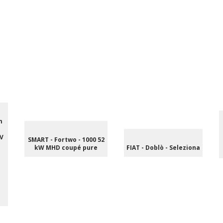
m
V
SMART - Fortwo - 1000 52
kW MHD coupé pure
FIAT - Doblò - Seleziona