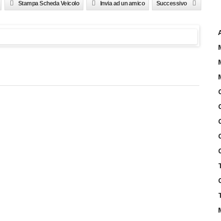
Stampa Scheda Veicolo
Invia ad un amico
Successivo